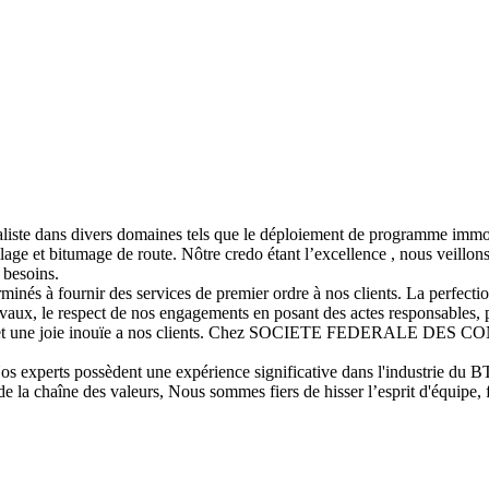
liste dans divers domaines tels que le déploiement de programme immo
rofilage et bitumage de route. Nôtre credo étant l’excellence , nous veillon
 besoins.
minés à fournir des services de premier ordre à nos clients. La perfect
s travaux, le respect de nos engagements en posant des actes responsables
confort et une joie inouïe a nos clients. Chez SOCIETE FEDERALE DE
 experts possèdent une expérience significative dans l'industrie du BT
la chaîne des valeurs, Nous sommes fiers de hisser l’esprit d'équipe, fie