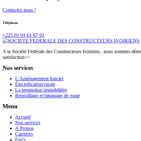
Contactez nous !
Téléphone
+225 01 01 61 67 91
A la Société Fédérale des Constructeurs Ivoiriens , nous sommes déterm
satisfaction>>
Nos services
L’Aménagement foncier
Électrification rurale
La promotion immobilière
Reprofilage et bitumage de route
Menu
Accueil
Nos services
A Propos
Carrières
Faq's