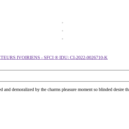
URS IVOIRIENS - SFCI ® IDU: CI-2022-0026710-K
 and demoralized by the charms pleasure moment so blinded desire that